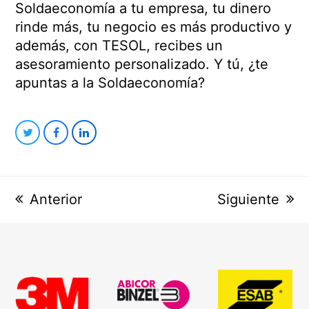
Soldaeconomía a tu empresa, tu dinero
rinde más, tu negocio es más productivo y
además, con TESOL, recibes un
asesoramiento personalizado. Y tú, ¿te
apuntas a la Soldaeconomía?
Compartir
Compartir
Compartir
en
en
en
Twitter
Facebook
LinkedIn
previous
Anterior
next
Siguiente
post:
post:
previous