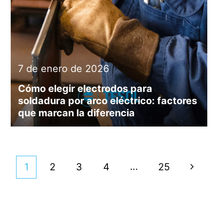
7 de enero de 2026
Cómo elegir electrodos para
soldadura por arco eléctrico: factores
que marcan la diferencia
…
Page
1
Page
2
Page
3
Page
4
Page
25
Sigui