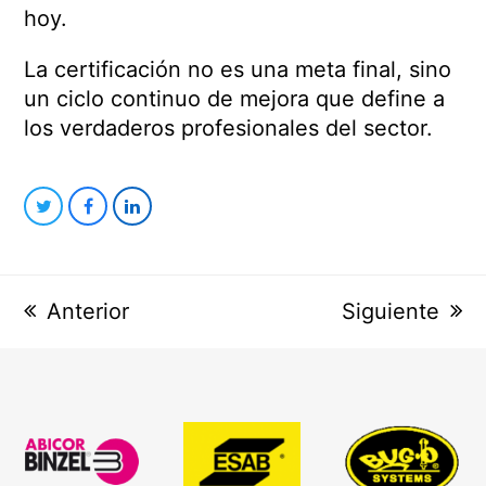
hoy.
La certificación no es una meta final, sino
un ciclo continuo de mejora que define a
los verdaderos profesionales del sector.
Compartir
Compartir
Compartir
en
en
en
Twitter
Facebook
LinkedIn
previous
Anterior
next
Siguiente
post:
post:
previous